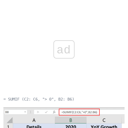
ad
= SUMIF (C2: C6, "> 0", B2: B6)