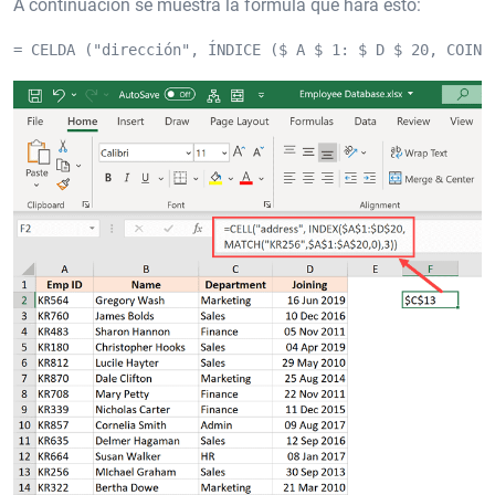
A continuación se muestra la fórmula que hará esto:
= CELDA ("dirección", ÍNDICE ($ A $ 1: $ D $ 20, COINC