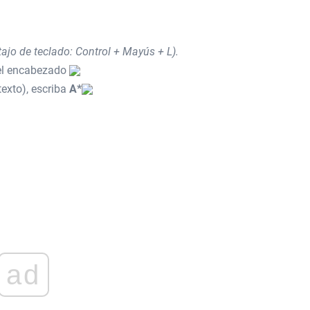
tajo de teclado: Control + Mayús + L).
 del encabezado
texto), escriba
A*
ad