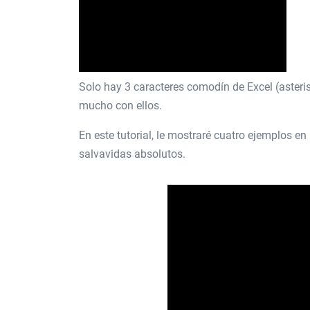
Solo hay 3 caracteres comodín de Excel (asteris
mucho con ellos.
En este tutorial, le mostraré cuatro ejemplos e
salvavidas absolutos.