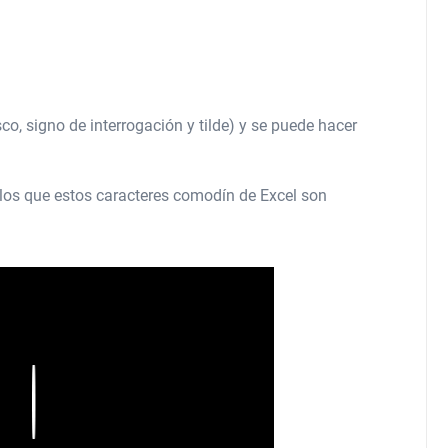
co, signo de interrogación y tilde) y se puede hacer
n los que estos caracteres comodín de Excel son
Play